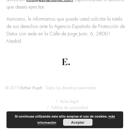
que desea ejercitar.
Asimismo, le informamos que puede usted solicitar la tutela
de sus derechos ante la Agencia Española de Protección de
Datos con sede en la Calle de Jorge Juan, 6, 28001
Madrid.
E.
Esther Pujalt
© 2019
· Todos los derechos reservados
Aviso legal
Política de privacidad
Política de cookies
Si continuas utilizando este sitio aceptas el uso de cookies.
más
Aceptar
información
Lío creativo
Powered by