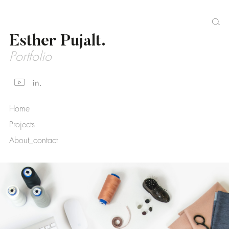
Esther Pujalt.
Portfolio
Home
Projects
About_contact