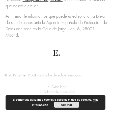
que desea ejercitar.
Asimismo, le informamos que puede usted solicitar la tutela
de sus derechos ante la Agencia Española de Protección de
Datos con sede en la Calle de Jorge Juan, 6, 28001
Madrid.
E.
Esther Pujalt
© 2019
· Todos los derechos reservados
Aviso legal
Política de privacidad
Política de cookies
Si continuas utilizando este sitio aceptas el uso de cookies.
más
Aceptar
información
Lío creativo
Powered by